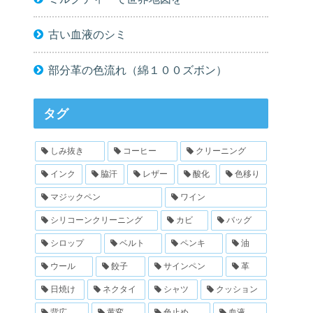
古い血液のシミ
部分革の色流れ（綿１００ズボン）
タグ
しみ抜き
コーヒー
クリーニング
インク
脇汗
レザー
酸化
色移り
マジックペン
ワイン
シリコーンクリーニング
カビ
バッグ
シロップ
ベルト
ペンキ
油
ウール
餃子
サインペン
革
日焼け
ネクタイ
シャツ
クッション
背広
黄変
色止め
血液