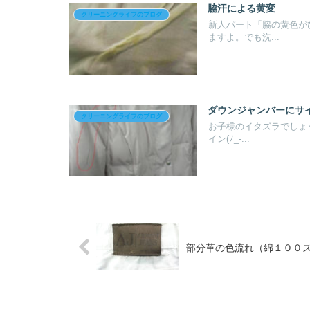
脇汗による黄変
クリーニングライフのブログ
新人パート「脇の黄色が
ますよ。でも洗...
ダウンジャンバーにサ
クリーニングライフのブログ
お子様のイタズラでしょ
イン(ﾉ_-...
部分革の色流れ（綿１００