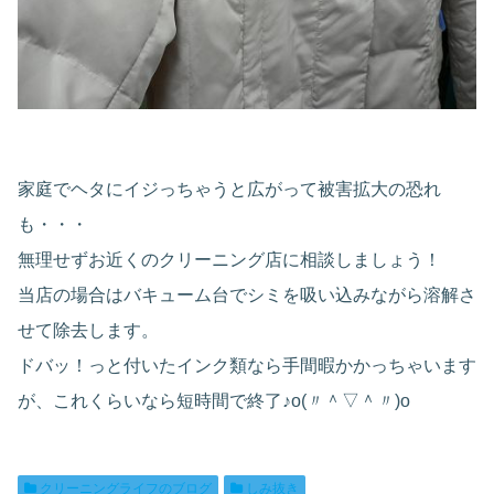
家庭でヘタにイジっちゃうと広がって被害拡大の恐れ
も・・・
無理せずお近くのクリーニング店に相談しましょう！
当店の場合はバキューム台でシミを吸い込みながら溶解さ
せて除去します。
ドバッ！っと付いたインク類なら手間暇かかっちゃいます
が、これくらいなら短時間で終了♪o(〃＾▽＾〃)o
クリーニングライフのブログ
しみ抜き