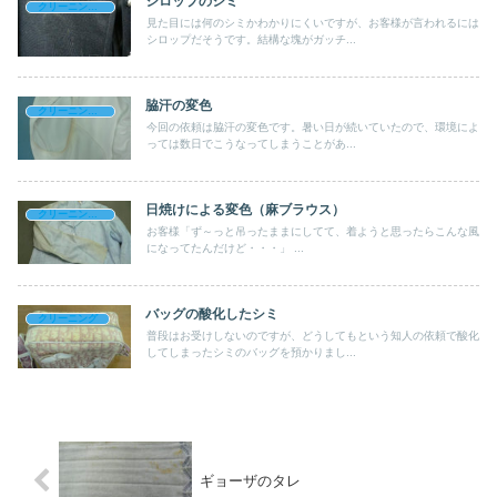
シロップのシミ
クリーニングライフのブログ
見た目には何のシミかわかりにくいですが、お客様が言われるには
シロップだそうです。結構な塊がガッチ...
脇汗の変色
クリーニングライフのブログ
今回の依頼は脇汗の変色です。暑い日が続いていたので、環境によ
っては数日でこうなってしまうことがあ...
日焼けによる変色（麻ブラウス）
クリーニングライフのブログ
お客様「ず～っと吊ったままにしてて、着ようと思ったらこんな風
になってたんだけど・・・」 ...
バッグの酸化したシミ
クリーニング
普段はお受けしないのですが、どうしてもという知人の依頼で酸化
してしまったシミのバッグを預かりまし...
ギョーザのタレ