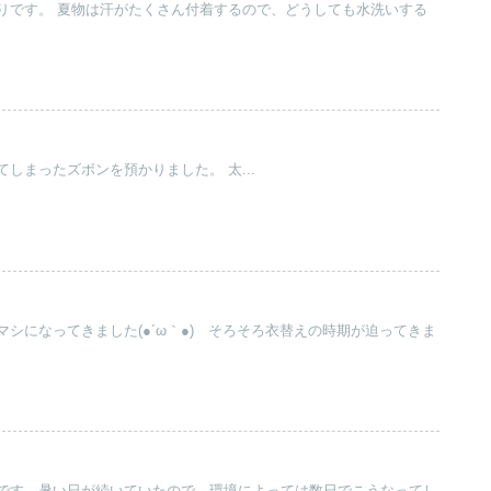
りです。 夏物は汗がたくさん付着するので、どうしても水洗いする
しまったズボンを預かりました。 太...
）
シになってきました(●´ω｀●)ゞそろそろ衣替えの時期が迫ってきま