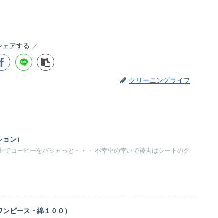
シェアする
クリーニングライフ
ション）
中でコーヒーをバシャっと・・・ 不幸中の幸いで被害はシートのク
ワンピース・綿１００）