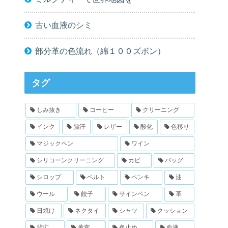
古い血液のシミ
部分革の色流れ（綿１００ズボン）
タグ
しみ抜き
コーヒー
クリーニング
インク
脇汗
レザー
酸化
色移り
マジックペン
ワイン
シリコーンクリーニング
カビ
バッグ
シロップ
ベルト
ペンキ
油
ウール
餃子
サインペン
革
日焼け
ネクタイ
シャツ
クッション
背広
黄変
色止め
血液