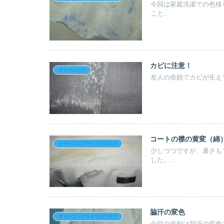
今回は家庭洗濯での色移
こと...
カビに注意！
クリーニング
友人の依頼でカビが生えて
コートの襟の黄変（綿
クリーニングライフのブログ
少しづつですが、暑さもマ
した。...
脇汗の変色
クリーニングライフのブログ