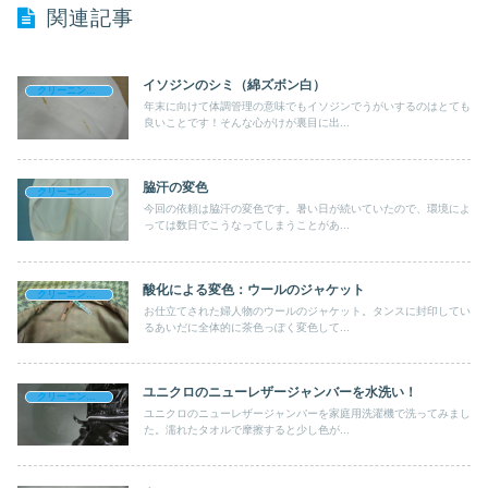
関連記事
イソジンのシミ（綿ズボン白）
クリーニングライフのブログ
年末に向けて体調管理の意味でもイソジンでうがいするのはとても
良いことです！そんな心がけが裏目に出...
脇汗の変色
クリーニングライフのブログ
今回の依頼は脇汗の変色です。暑い日が続いていたので、環境によ
っては数日でこうなってしまうことがあ...
酸化による変色：ウールのジャケット
クリーニングライフのブログ
お仕立てされた婦人物のウールのジャケット。タンスに封印してい
るあいだに全体的に茶色っぽく変色して...
ユニクロのニューレザージャンバーを水洗い！
クリーニングライフのブログ
ユニクロのニューレザージャンバーを家庭用洗濯機で洗ってみまし
た。濡れたタオルで摩擦すると少し色が...