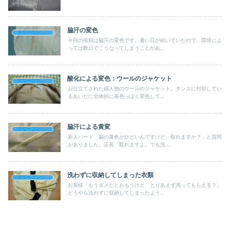
脇汗の変色
クリーニングライフのブログ
今回の依頼は脇汗の変色です。暑い日が続いていたので、環境によ
っては数日でこうなってしまうことがあ...
酸化による変色：ウールのジャケット
クリーニングライフのブログ
お仕立てされた婦人物のウールのジャケット。タンスに封印してい
るあいだに全体的に茶色っぽく変色して...
脇汗による黄変
クリーニングライフのブログ
新人パート「脇の黄色がひどいんですけど、取れますか？」と質問
がありました。店長「取れますよ。でも洗...
洗わずに収納してしまった衣類
クリーニングライフのブログ
お客様「もうダメだとおもうけど、とりあえず洗ってもらえる？」
どうやら洗わずに収納してしまったよう...